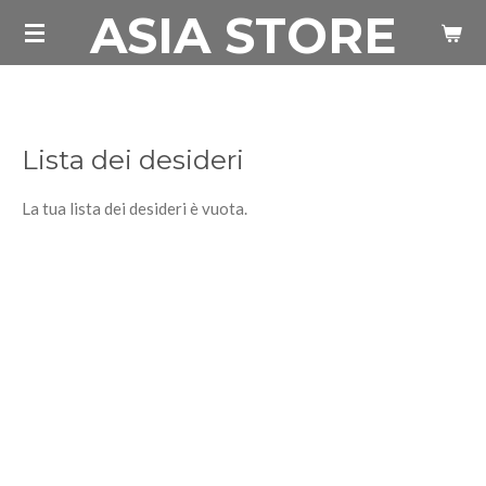
ASIA STORE
Vai
al
contenuto
principale
Lista dei desideri
La tua lista dei desideri è vuota.