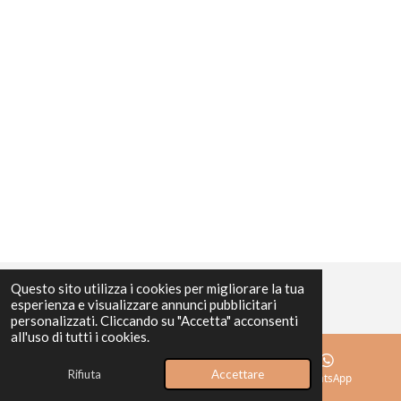
Questo sito utilizza i cookies per migliorare la tua
esperienza e visualizzare annunci pubblicitari
personalizzati. Cliccando su "Accetta" acconsenti
all'uso di tutti i cookies.
Rifiuta
Accettare
Email
Mappa
WhatsApp