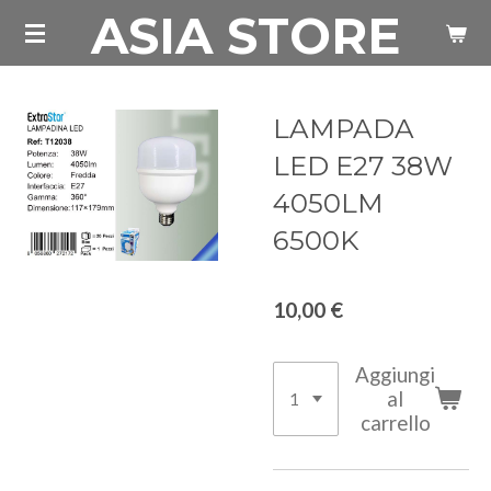
ASIA STORE
Vai
al
contenuto
principale
LAMPADA
LED E27 38W
4050LM
6500K
10,00 €
Aggiungi
al
carrello