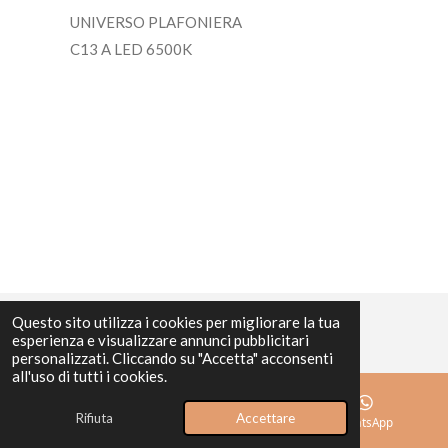
UNIVERSO PLAFONIERA
C13 A LED 6500K
Questo sito utilizza i cookies per migliorare la tua
esperienza e visualizzare annunci pubblicitari
personalizzati. Cliccando su "Accetta" acconsenti
all'uso di tutti i cookies.
Rifiuta
Accettare
Email
Mappa
WhatsApp