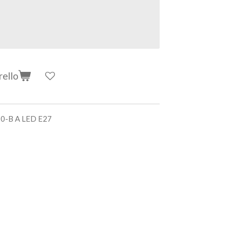
rello
-B A LED E27