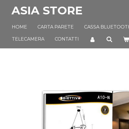
ASIA STORE
Vai
al
contenuto
HOME
CARTA PARETE
CASSA BLUETOOT
principale
TELECAMERA
CONTATTI