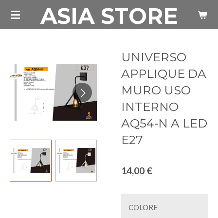
ASIA STORE
Vai
al
contenuto
principale
UNIVERSO
APPLIQUE DA
MURO USO
INTERNO
AQ54-N A LED
E27
14,00 €
COLORE