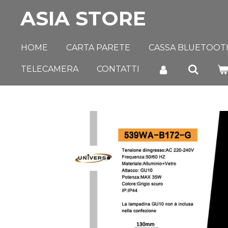
ASIA STORE
Vai
al
contenuto
HOME
CARTA PARETE
CASSA BLUETOOT
principale
TELECAMERA
CONTATTI