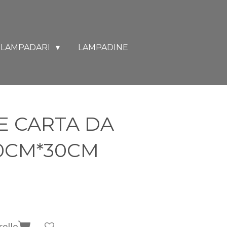
LAMPADARI
LAMPADINE
E CARTA DA
0CM*30CM
rello