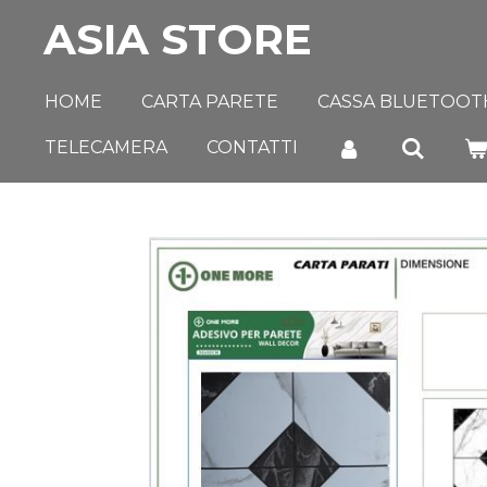
ASIA STORE
Vai
al
contenuto
HOME
CARTA PARETE
CASSA BLUETOOT
principale
TELECAMERA
CONTATTI