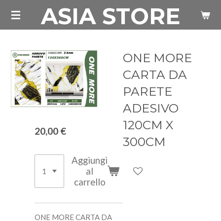
ASIA STORE
Vai
al
contenuto
principale
ONE MORE
CARTA DA
PARETE
ADESIVO
120CM X
20,00 €
300CM
Aggiungi
al
carrello
ONE MORE CARTA DA