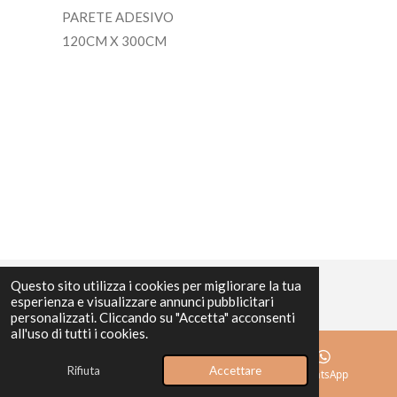
PARETE ADESIVO
120CM X 300CM
Questo sito utilizza i cookies per migliorare la tua
esperienza e visualizzare annunci pubblicitari
personalizzati. Cliccando su "Accetta" acconsenti
all'uso di tutti i cookies.
Rifiuta
Accettare
Email
Mappa
WhatsApp