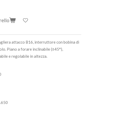
rello
gliera attacco B16, interruttore con bobina di
lo. Piano a forare inclinabile (±45°),
abile e regolabile in altezza.
0
2.650