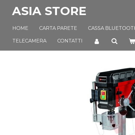
ASIA STORE
Vai
al
contenuto
HOME
CARTA PARETE
CASSA BLUETOOT
principale
TELECAMERA
CONTATTI